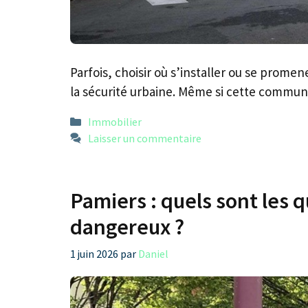
Parfois, choisir où s’installer ou se prome
la sécurité urbaine. Même si cette commu
Catégories
Immobilier
Laisser un commentaire
Pamiers : quels sont les qu
dangereux ?
1 juin 2026
par
Daniel