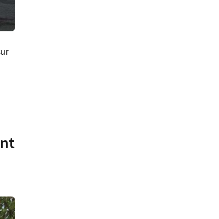
sur
ent