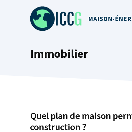
Aller
au
MAISON-ÉNER
contenu
Immobilier
Quel plan de maison perme
construction ?