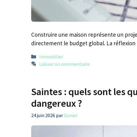
Construire une maison représente un proje
directement le budget global. La réflexi
Catégories
Immobilier
Laisser un commentaire
Saintes : quels sont les qu
dangereux ?
24 juin 2026
par
Daniel